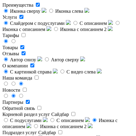
Преимущества
Иконка сверху
Иконка слева
Услуги
Слайдером с подуслугами
С описанием
Иконка с описанием
Иконка с описанием 2
Тарифы
Товары
Отзывы
Автор снизу
Автор сверху
О компании
С картинкой справа
С видео слева
Наша команда
Новости
Партнеры
Обратной связь
Корневой раздел услуг
Сайдбар
С подуслугами
С описанием
Иконка с
описанием
Иконка с описанием 2
Подраздел услуг
Сайдбар