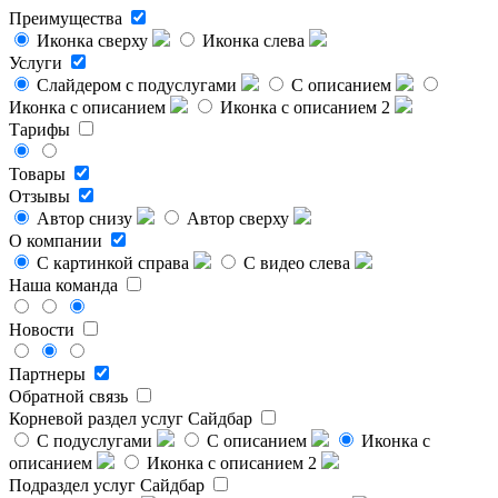
Преимущества
Иконка сверху
Иконка слева
Услуги
Слайдером с подуслугами
С описанием
Иконка с описанием
Иконка с описанием 2
Тарифы
Товары
Отзывы
Автор снизу
Автор сверху
О компании
С картинкой справа
С видео слева
Наша команда
Новости
Партнеры
Обратной связь
Корневой раздел услуг
Сайдбар
С подуслугами
С описанием
Иконка с
описанием
Иконка с описанием 2
Подраздел услуг
Сайдбар