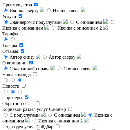
Преимущества
Иконка сверху
Иконка слева
Услуги
Слайдером с подуслугами
С описанием
Иконка с описанием
Иконка с описанием 2
Тарифы
Товары
Отзывы
Автор снизу
Автор сверху
О компании
С картинкой справа
С видео слева
Наша команда
Новости
Партнеры
Обратной связь
Корневой раздел услуг
Сайдбар
С подуслугами
С описанием
Иконка с
описанием
Иконка с описанием 2
Подраздел услуг
Сайдбар