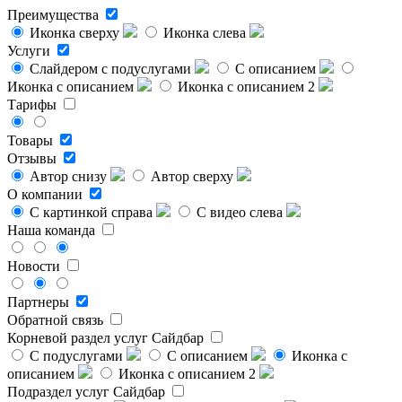
Преимущества
Иконка сверху
Иконка слева
Услуги
Слайдером с подуслугами
С описанием
Иконка с описанием
Иконка с описанием 2
Тарифы
Товары
Отзывы
Автор снизу
Автор сверху
О компании
С картинкой справа
С видео слева
Наша команда
Новости
Партнеры
Обратной связь
Корневой раздел услуг
Сайдбар
С подуслугами
С описанием
Иконка с
описанием
Иконка с описанием 2
Подраздел услуг
Сайдбар