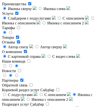
Преимущества
Иконка сверху
Иконка слева
Услуги
Слайдером с подуслугами
С описанием
Иконка с описанием
Иконка с описанием 2
Тарифы
Товары
Отзывы
Автор снизу
Автор сверху
О компании
С картинкой справа
С видео слева
Наша команда
Новости
Партнеры
Обратной связь
Корневой раздел услуг
Сайдбар
С подуслугами
С описанием
Иконка с
описанием
Иконка с описанием 2
Подраздел услуг
Сайдбар