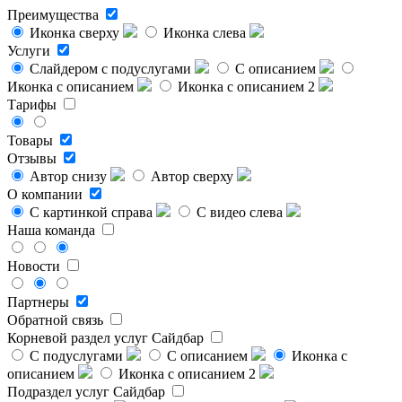
Преимущества
Иконка сверху
Иконка слева
Услуги
Слайдером с подуслугами
С описанием
Иконка с описанием
Иконка с описанием 2
Тарифы
Товары
Отзывы
Автор снизу
Автор сверху
О компании
С картинкой справа
С видео слева
Наша команда
Новости
Партнеры
Обратной связь
Корневой раздел услуг
Сайдбар
С подуслугами
С описанием
Иконка с
описанием
Иконка с описанием 2
Подраздел услуг
Сайдбар