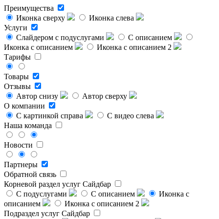
Преимущества
Иконка сверху
Иконка слева
Услуги
Слайдером с подуслугами
С описанием
Иконка с описанием
Иконка с описанием 2
Тарифы
Товары
Отзывы
Автор снизу
Автор сверху
О компании
С картинкой справа
С видео слева
Наша команда
Новости
Партнеры
Обратной связь
Корневой раздел услуг
Сайдбар
С подуслугами
С описанием
Иконка с
описанием
Иконка с описанием 2
Подраздел услуг
Сайдбар