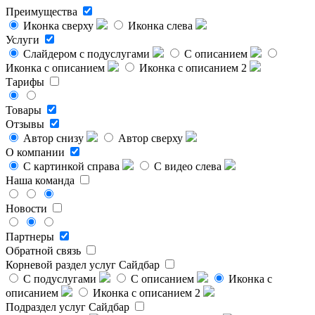
Преимущества
Иконка сверху
Иконка слева
Услуги
Слайдером с подуслугами
С описанием
Иконка с описанием
Иконка с описанием 2
Тарифы
Товары
Отзывы
Автор снизу
Автор сверху
О компании
С картинкой справа
С видео слева
Наша команда
Новости
Партнеры
Обратной связь
Корневой раздел услуг
Сайдбар
С подуслугами
С описанием
Иконка с
описанием
Иконка с описанием 2
Подраздел услуг
Сайдбар