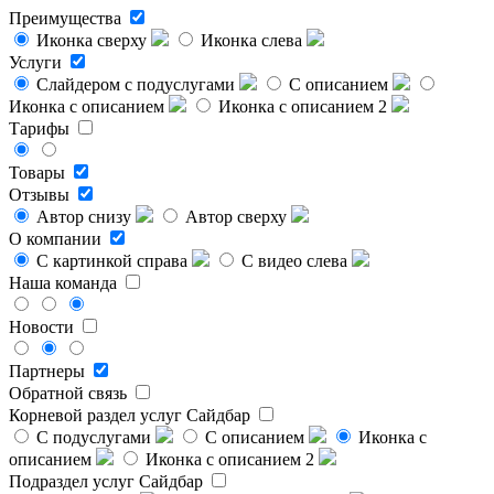
Преимущества
Иконка сверху
Иконка слева
Услуги
Слайдером с подуслугами
С описанием
Иконка с описанием
Иконка с описанием 2
Тарифы
Товары
Отзывы
Автор снизу
Автор сверху
О компании
С картинкой справа
С видео слева
Наша команда
Новости
Партнеры
Обратной связь
Корневой раздел услуг
Сайдбар
С подуслугами
С описанием
Иконка с
описанием
Иконка с описанием 2
Подраздел услуг
Сайдбар