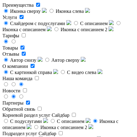
Преимущества
Иконка сверху
Иконка слева
Услуги
Слайдером с подуслугами
С описанием
Иконка с описанием
Иконка с описанием 2
Тарифы
Товары
Отзывы
Автор снизу
Автор сверху
О компании
С картинкой справа
С видео слева
Наша команда
Новости
Партнеры
Обратной связь
Корневой раздел услуг
Сайдбар
С подуслугами
С описанием
Иконка с
описанием
Иконка с описанием 2
Подраздел услуг
Сайдбар