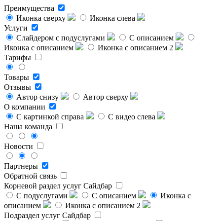
Преимущества
Иконка сверху
Иконка слева
Услуги
Слайдером с подуслугами
С описанием
Иконка с описанием
Иконка с описанием 2
Тарифы
Товары
Отзывы
Автор снизу
Автор сверху
О компании
С картинкой справа
С видео слева
Наша команда
Новости
Партнеры
Обратной связь
Корневой раздел услуг
Сайдбар
С подуслугами
С описанием
Иконка с
описанием
Иконка с описанием 2
Подраздел услуг
Сайдбар