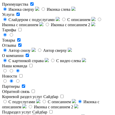
Преимущества
Иконка сверху
Иконка слева
Услуги
Слайдером с подуслугами
С описанием
Иконка с описанием
Иконка с описанием 2
Тарифы
Товары
Отзывы
Автор снизу
Автор сверху
О компании
С картинкой справа
С видео слева
Наша команда
Новости
Партнеры
Обратной связь
Корневой раздел услуг
Сайдбар
С подуслугами
С описанием
Иконка с
описанием
Иконка с описанием 2
Подраздел услуг
Сайдбар