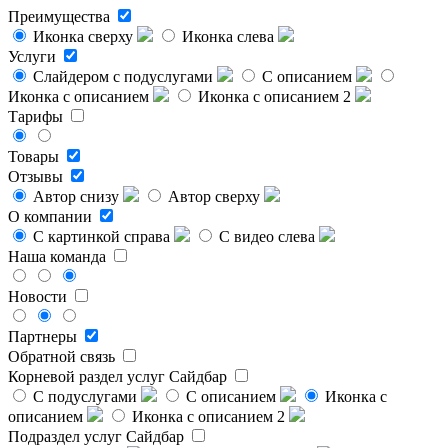
Преимущества
Иконка сверху
Иконка слева
Услуги
Слайдером с подуслугами
С описанием
Иконка с описанием
Иконка с описанием 2
Тарифы
Товары
Отзывы
Автор снизу
Автор сверху
О компании
С картинкой справа
С видео слева
Наша команда
Новости
Партнеры
Обратной связь
Корневой раздел услуг
Сайдбар
С подуслугами
С описанием
Иконка с
описанием
Иконка с описанием 2
Подраздел услуг
Сайдбар