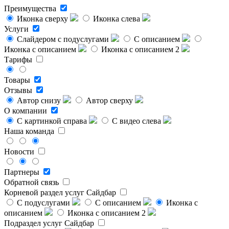
Преимущества
Иконка сверху
Иконка слева
Услуги
Слайдером с подуслугами
С описанием
Иконка с описанием
Иконка с описанием 2
Тарифы
Товары
Отзывы
Автор снизу
Автор сверху
О компании
С картинкой справа
С видео слева
Наша команда
Новости
Партнеры
Обратной связь
Корневой раздел услуг
Сайдбар
С подуслугами
С описанием
Иконка с
описанием
Иконка с описанием 2
Подраздел услуг
Сайдбар